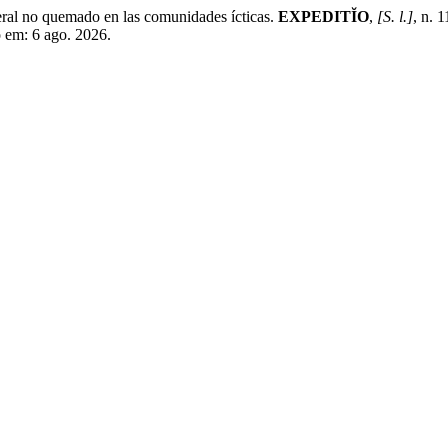
l no quemado en las comunidades ícticas.
EXPEDITĬO
,
[S. l.]
, n. 
o em: 6 ago. 2026.